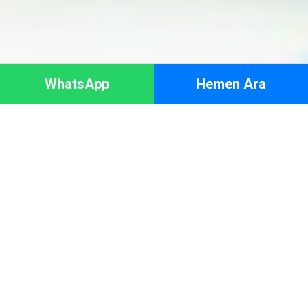
WhatsApp
Hemen Ara
HAKKIMIZDA
Adresinize en yakın bölgeden arıza teşhisi için servis
yönlendiyoruz. Servis talebinde bulunmak için çağrı destek
merkezimizi arayabilirsiniz.
Urla tüm bölgelerinde aktif olarak servis hizmeti sunmakta
olan
Urla Hoover Servisi
ile iletişime geçmek için 0232
326 32 20 numaralı Hoover Servis Merkezi ile iletişime