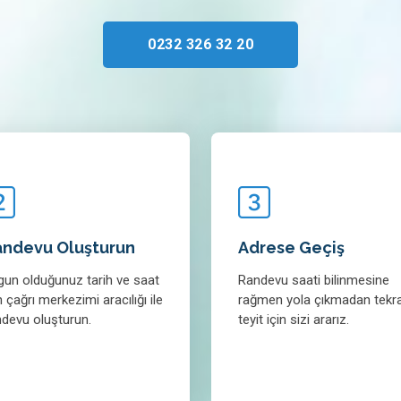
0232 326 32 20
andevu Oluşturun
Adrese Geçiş
gun olduğunuz tarih ve saat
Randevu saati bilinmesine
n çağrı merkezimi aracılığı ile
rağmen yola çıkmadan tekr
ndevu oluşturun.
teyit için sizi ararız.