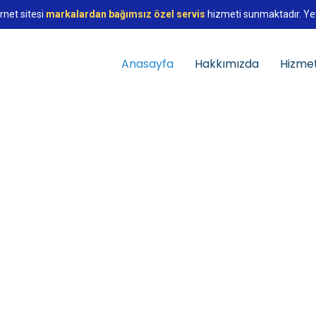
rnet sitesi
markalardan bağımsız özel servis
hizmeti sunmaktadır. Yetki
Anasayfa
Hakkımızda
Hizmet