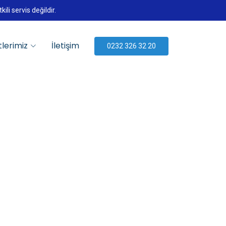
li servis değildir.
lerimiz
İletişim
0232 326 32 20