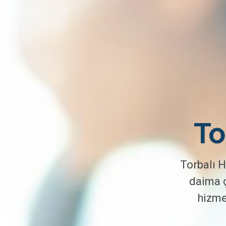
To
Torbalı H
daima ç
hizme