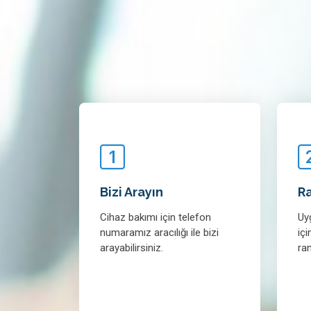
Bizi Arayın
R
Cihaz bakımı için telefon
Uy
numaramız aracılığı ile bizi
içi
arayabilirsiniz.
ra