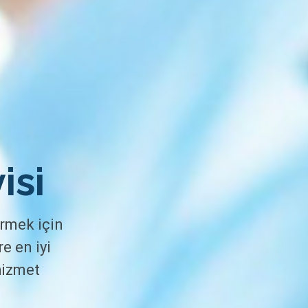
isi
ermek için
e en iyi
hizmet